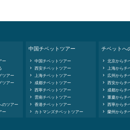
ラサ＆シガツェの
5日間ラサ-ナムツォ-ラサ
ックグループツア
グループツアー
中国チベットツアー
チベットへ



ツアーに参加
5日間
ツアーに参加


アー
中国チベットツアー
北京からチ
する


る
西安チベットツアー
上海からチ


グツアー
上海チベットツアー
広州からチ
もっと見る
もっと見る


グツアー
成都チベットツアー
西安からチ


西寧チベットツアー
成都からチ


雲南チベットツアー
重慶からチ


へのツアー
香港チベットツアー
西寧からチ


アー
カトマンズチベットツアー
蘭州からチ