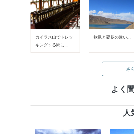
カイラス山でトレッ
軟臥と硬臥の違い...
キングする間に...
さ
よく
人