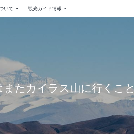
ついて
観光ガイド情報


はまたカイラス山に行くこ