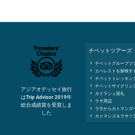
5日間ガンデン寺＆ドラ
6日間
ック・イェルパへの巡礼
クラシ
チベットツアーズ
ツアー
ー



5日間
ツアーに参加
6日間

チベットグループツ
する
する

エベレストを探検す

チベットトレッキン
もっと見る

チベットサイクリン
アジアオデッセイ旅行

カイラシュ巡礼
はTrip Advisor 2019年

ラサ周辺
総合成績賞を受賞しま

ラサからカトマンズ
した

カトマンズ＆ラサツ