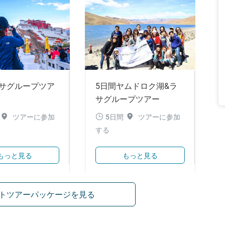
ラサグループツア
5日間ヤムドロク湖&ラ
サグループツアー



ツアーに参加
5日間
ツアーに参加
する
もっと見る
もっと見る
トツアーパッケージを見る