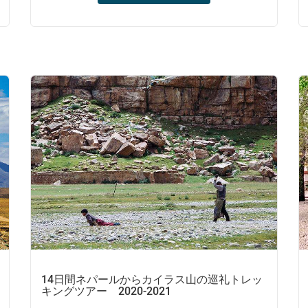
チベット高速道路の北部に沿ってチベットの
あまり知られていない地域までドライブし、
ラサのチベット仏教について学び、エベレス
ト山とカイラス山を探索し、300年前に特定
の夜後に突然姿を消したグゲ王朝の伝説を解
き明かします。
14日間ネパールからカイラス山の巡礼トレッ
キングツアー 2020-2021