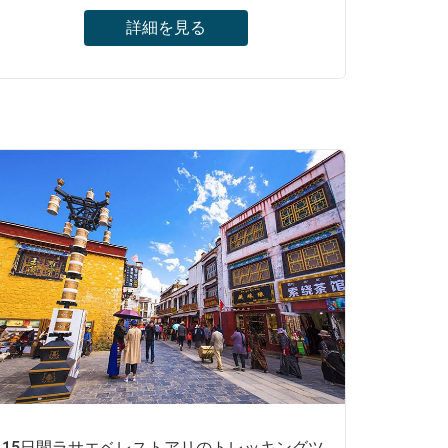
詳細を見る
カイラス山巡れトレッキングツアー、ポタラ
宮とジョカン寺を含む2つの信じられないほ
どの世界遺産、ラサ、ギャンツェ、シガツェ
を探索し、チベット仏教の歴史的足跡を探
る。
15日間ラサエベレストアリのトレッキングツ