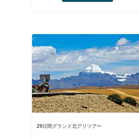
ラサを観光した後、ハイウェイG318に沿って
出発し、ツアーのクライマックスに到達しま
す。世界最高峰のゲストハウスやキャンプ場
で夜を過ごし、興奮に満ちたマウントカイラ
ッシュトレッキングに参加してから、チャン
タン草原のあまり見られない野生生物を発見
してください。
29日間グランド北アリツアー