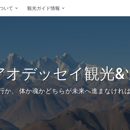
ついて
観光ガイド情報


アオデッセイ観光&
行か、 体か魂かどちらが未来へ進まなけれ