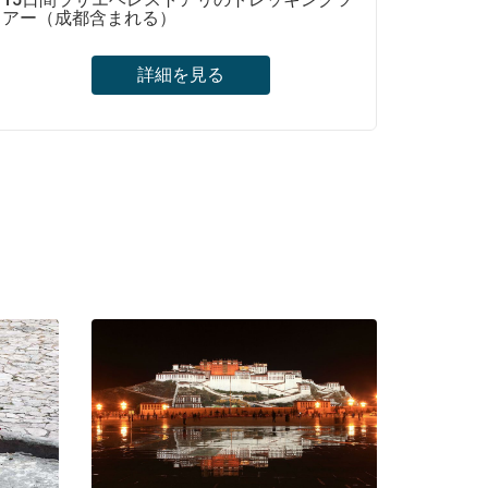
アー（成都含まれる）
詳細を見る
出発時間を固定されている、グループツアー
に参加を希望する旅行者に最適。セラ寺で議
論している素晴らしい修道士を観える。聖な
る山への巡礼旅行-カイラス山。