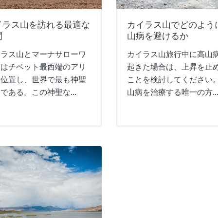
イラス山を訪れる最適な
カイラス山でどのよう
間
山病を避けるか
イラス山とマーナサローワ
カイラス山旅行中に高山
湖はチベット最西端のアリ
起きた場合は、上昇を止
に位置し、世界で最も神聖
ことを検討してください
である。この神聖な...
山病を治療する唯一の方..