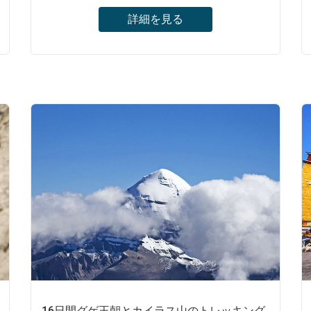
詳細を見る
聖なる山：カイラス山への巡礼旅行を行う。
カトマンズからラサまで陸路ツアー。素晴ら
しいヤムドロク湖を取り囲んだ雪をかぶった
山に驚く。素晴らしいヤムドロク湖を取り囲
んだ雪をかぶった山に驚く 。ポタラ宮とジョ
カン寺を含む2つの信じられないほどの世界
遺産を驚嘆する。
16日間グゲ王朝とカイラス山のトレッキング