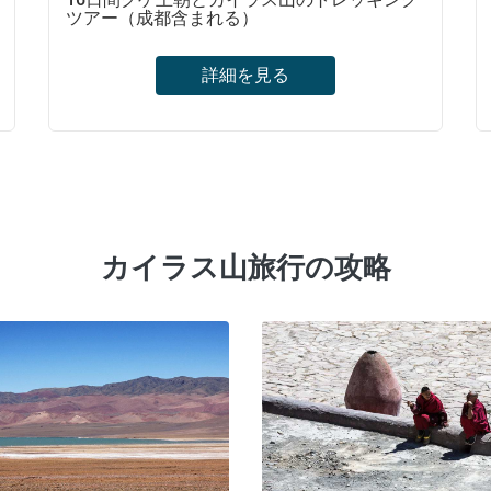
ツアー（成都含まれる）
詳細を見る
聖なる山への巡礼旅行-カイラス山。ポタラ宮
とジョカン寺を含む2つの信じられないほど
の世界遺産。古格王朝（グゲ王朝）の古代遺
跡の謎と荒野を探索する。
カイラス山旅行の攻略