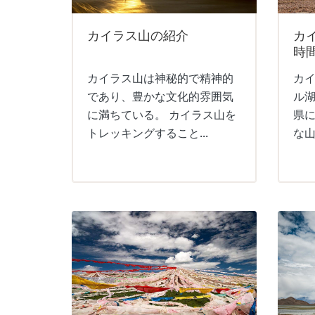
カイラス山の紹介
カ
時
カイラス山は神秘的で精神的
カ
であり、豊かな文化的雰囲気
ル
に満ちている。 カイラス山を
県
トレッキングすること...
な山