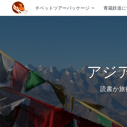
チベットツアーパッケージ
青蔵鉄道に

アジ
読書か旅